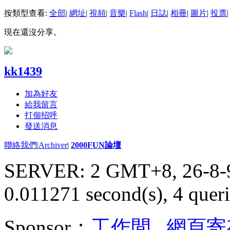
按類型查看:
全部
|
網址
|
視頻
|
音樂
|
Flash
|
日誌
|
相冊
|
圖片
|
投票
|
現在還沒分享。
kk1439
加為好友
給我留言
打個招呼
發送消息
聯絡我們
|
Archiver
|
2000FUN論壇
SERVER: 2 GMT+8, 26-8-
0.011271 second(s), 4 queri
Sponsor：
工作間
,
網頁寄