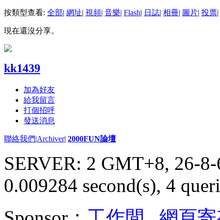
按類型查看:
全部
|
網址
|
視頻
|
音樂
|
Flash
|
日誌
|
相冊
|
圖片
|
投票
|
現在還沒分享。
kk1439
加為好友
給我留言
打個招呼
發送消息
聯絡我們
|
Archiver
|
2000FUN論壇
SERVER: 2 GMT+8, 26-8-
0.009284 second(s), 4 queri
Sponsor：
工作間
,
網頁寄