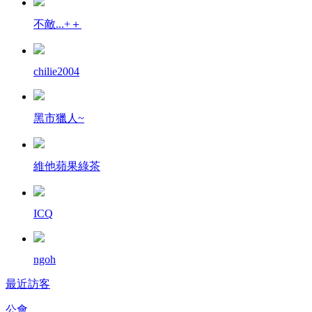
不敵...+＋
chilie2004
黑市獵人~
維他蘋果綠茶
ICQ
ngoh
最近訪客
公會