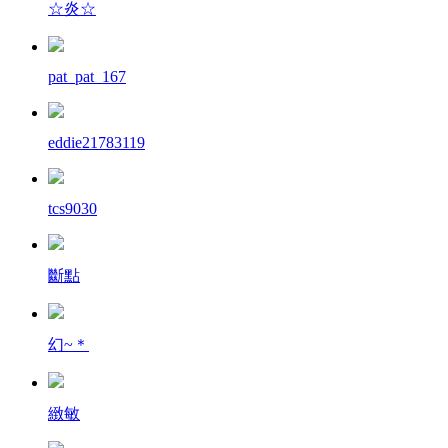
☆炎☆
pat_pat_167
eddie21783119
tcs9030
斷點
幻~＊
緻敏