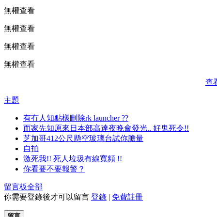
無權查看
無權查看
無權查看
無權查看
查
主題
有冇人知點樣刪除rk launcher ??
而家先知原來日本部高達夜晚會發光.. 好鬼死令!!
芝加哥412公尺懸空玻璃台試你膽量
自拍
激死我!! 死人垃圾有線寬頻 !!
你看要不要報警？
留言板
全部
你需要登錄後才可以留言
登錄
|
免費註冊
留言