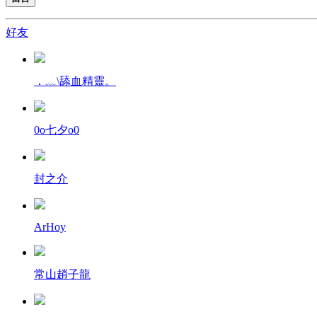
好友
．﹏\舔血精靈。
0o七夕o0
封之介
ArHoy
常山趙子龍