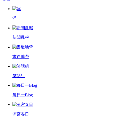
淫
新聞亂報
書迷地帶
笑話組
每日一Blog
涼宮春日