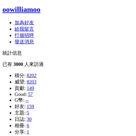
oowilliamoo
加為好友
給我留言
打個招呼
發送消息
統計信息
已有
3000
人來訪過
積分:
8202
威望:
8203
貢獻:
149
Good:
57
G幣:
--
好友:
159
主題:
5
日誌:
30
相冊:
6
分享:
1