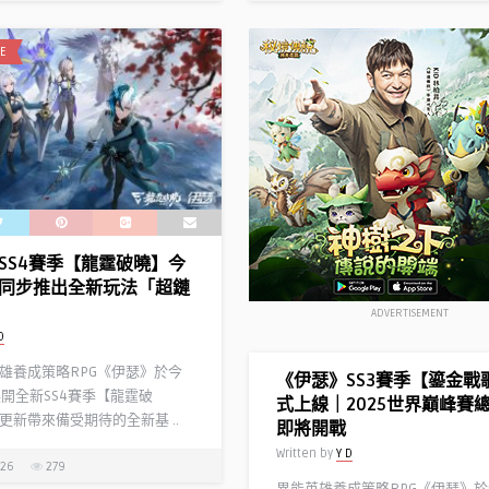
E
SS4賽季【龍霆破曉】今
同步推出全新玩法「超鏈
ADVERTISEMENT
D
養成策略RPG《伊瑟》於今
《伊瑟》SS3賽季【鎏金戰
展開全新SS4賽季【龍霆破
式上線｜2025世界巔峰賽
更新帶來備受期待的全新基 ..
即將開戰
Written by
Y D
026
279