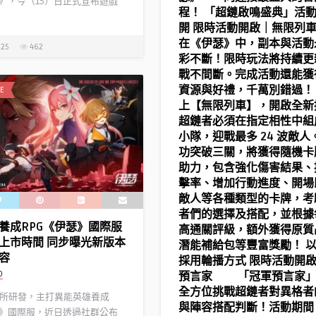
瑟》，今（15）日正式宣布遊戲
程！ 「超鏈啟鳴盛典」活
開 限時活動開啟｜無
在《伊瑟》中，副本與活動
025
462
彩不斷！限時玩法將持續更
戰不間斷。完成活動還能獲
資源與好禮，千萬別錯過
E
上【無限列車】，開啟全新
超鏈者必須在指定相性中組
小隊，迎戰最多 24 波敵人
功突破三關，將獲得隨機卡
助力，包含強化傷害結果、
擊率、增加行動進度、開場
敵人等各種類型的卡牌，考
者們的選擇及搭配，並根據
養成RPG《伊瑟》國際服
高通關評級，額外獲得原質
上市時間 同步曝光新版本
潛能補給包等豐富獎勵！ 
容
採用輪播方式 限時活動開
D
預言家 「冠軍預言家」
全方位挑戰超鏈者對異格者
所研發，主打異能英雄養成
與陣容搭配判斷！活動期間
瑟》國際服，近日透過社群公布