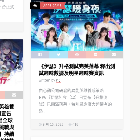
略
APPS GAME
全平台正式
《伊瑟》升格測試完美落幕 釋出測
試趣味數據及明星趣味賽資訊
Written by
Y D
由心動公司研發的異能英雄養成策略
RPG《伊瑟》今（12）日宣布【升格測
試】已圓滿落幕，特別感謝廣大超鏈者的
英雄養
熱 ..
日宣告
出全球
9 月 15, 2025
416
挑戰與
】持續