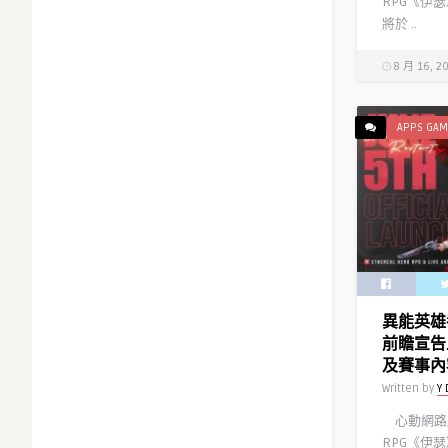
RPG《伊
將於 ..
8 月 16, 2
APPS GAM
異能英雄
前瞻宣告
及賽事內
Written by
Y 
心動網路
RPG《伊