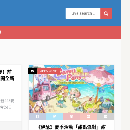
康
APPS GAME
夏】前
公開全新
新SS5賽
(5)日
《伊瑟》夏季活動「甜點派對」甜