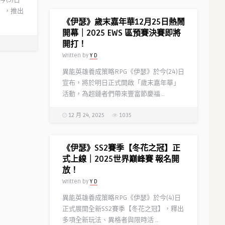
(5)日
】，推出
《伊瑟》歲末嘉年華12月25日熱鬧
開幕｜2025 EWS 區預賽決賽即將
開打！
Written by
Y D
異能英雄養成策略RPG《伊瑟》於今(24)日
宣布，將於明日正式開啟「歲末嘉年華」
活動，為超鏈者們帶來豐富節慶福 ..
12 月 24, 2025
1035
《伊瑟》SS2賽季【冬花之冠】正
式上線｜2025世界巔峰賽 報名開
放！
Written by
Y D
異能英雄養成策略RPG《伊瑟》於今(4)日
正式展開全新SS2賽季【冬花之冠】，釋出
多項全新玩法、異格者與限時活 ..