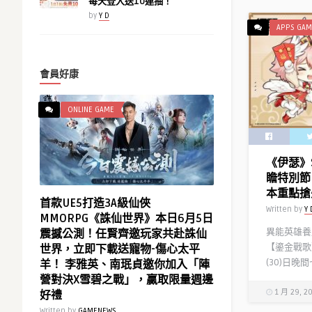
每天登入送10連抽！
by
Y D
APPS GAM
會員好康
ONLINE GAME
《伊瑟》
瞻特別節
本重點搶
首款UE5打造3A級仙俠
Written by
Y 
MMORPG《誅仙世界》本日6月5日
異能英雄養成
震撼公測！任賢齊邀玩家共赴誅仙
【鎏金戰歌
世界，立即下載送寵物-傷心太平
(30)日晚間
羊！ 李雅英、南珉貞邀你加入「陣
營對決X雪碧之戰」，贏取限量週邊
1 月 29, 2
好禮
Written by
GAMENEWS