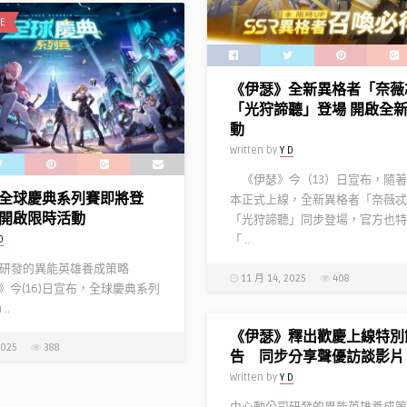
E
《伊瑟》全新異格者「奈薇
「光狩諦聽」登場 開啟全
動
Written by
Y D
《伊瑟》今（13）日宣布，隨著
全球慶典系列賽即將登
本正式上線，全新異格者「奈薇忒
開啟限時活動
「光狩諦聽」同步登場，官方也特
「 ..
D
研發的異能英雄養成策略
11 月 14, 2025
408
》今(16)日宣布，全球慶典系列
..
《伊瑟》釋出歡慶上線特別
2025
388
告 同步分享聲優訪談影片
Written by
Y D