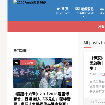
首 頁
遊戲消息
HOME PAGE
HOT GAME NEWS
GAM
港台
All posts t
熱門新聞
《伊瑟》
PC GAME
面啟動｜
場！
Written by
Y 
異能英雄養成
式展開全新
新熔斷禁區B
《燕雲十六聲》2.0「2026漫畫博
覽會」登場 搬入「不見山」獨特實
6 月 11, 2
景，與超人氣鵝霸帶來豐富驚喜！