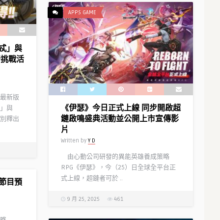
APPS GAME
忒」與
新挑戰活
最新版
《伊瑟》今日正式上線 同步開啟超
」與
鏈啟鳴盛典活動並公開上市宣傳影
別釋出
片
Written by
Y D
由心動公司研發的異能英雄養成策略
RPG《伊瑟》，今（25）日全球全平台正
式上線，超鏈者可於 ..
節目預
9 月 25, 2025
461