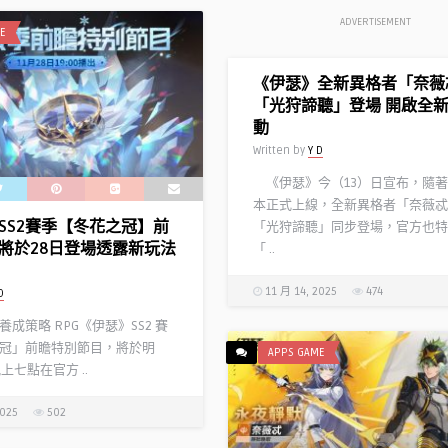
ADVERTISEMENT
E
《伊瑟》全新異格者「奈薇
「光狩諦聽」登場 開啟全
動
Written by
Y D
《伊瑟》今（13）日宣布，隨著
本正式上線，全新異格者「奈薇忒
SS2賽季【冬花之冠】前
「光狩諦聽」同步登場，官方也特
將於28日登場透露新玩法
「 ..
11 月 14, 2025
474
D
成策略 RPG《伊瑟》SS2 賽
冠」前瞻特別節目，將於明
APPS GAME
上七點在官方 ..
2025
502