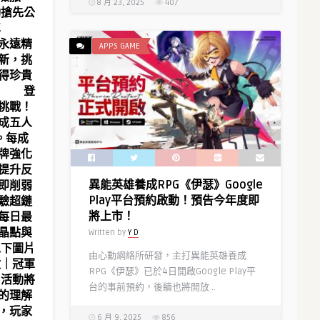
8 月 23, 2025
407
動搶先公
限列車
永遠精
APPS GAME
新，挑
得珍貴
！ 登
挑戰！
成五人
。每成
牌強化
提升反
異能英雄養成RPG《伊瑟》Google
即削弱
Play平台預約啟動！預告今年度即
驗超鏈
將上市！
每日最
晶點與
Written by
Y D
以下圖片
由心動網絡所研發，主打異能英雄養成
啟｜冠軍
RPG《伊瑟》已於4日開啟Google Play平
活動將
台的事前預約，後續也將開放 ..
的理解
，玩家
6 月 9, 2025
856