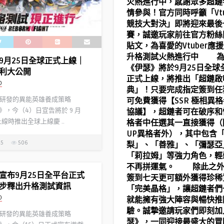
火熱進行中，感謝眾多超鏈
情參與！官方同時呼籲「Vtu
競技大對決」即將迎來最後
賽，誠邀玩家前往官方粉絲
貼文，為喜愛的Vtuber應
升格測試火熱進行中 為
9月25日全球正式上線｜
《伊瑟》將於9月25日全球
利大公開
正式上線，將推出「超鏈啟
D
典」！只要完成指定簽到任
研發的異能英雄養成策略
可免費獲得【SSR 極相異
》，今（4）日宣告將於 9 月
協議】，超鏈者可在破序和
上線時推出全球上線慶 ..
格者中任選其一直接獲得（
UP異格者外），其中包含
25
506
梨」、「善雅」、「彌瑟亞
「莉拉姆」等強力角色，輕
不再拼運氣。 除此之外
宣布9月25日全平台正式
簽到七天更可額外獲得珍稀
步釋出升格測試資訊
「完美晶格」，讓超鏈者們
D
就能擁有強大陣容與暢快推
驗。誠摯邀請玩家們即刻加
研發的異能英雄養成策略
瑟》，一同迎接最盛大的冒