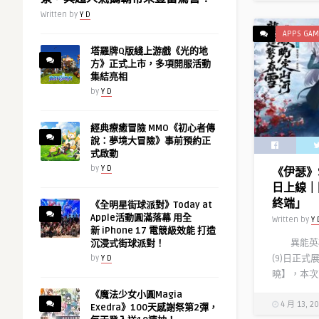
Written by
Y D
APPS GAM
塔羅牌Q版綫上游戲《光的地
方》正式上市，多項開服活動
集結亮相
by
Y D
經典療癒冒險 MMO《初心者傳
說：夢境大冒險》事前預約正
式啟動
by
Y D
《伊瑟》
日上線｜
終端」
《全明星街球派對》Today at
Apple活動圓滿落幕 用全
Written by
Y 
新 iPhone 17 電競級效能 打造
異能英雄
沉浸式街球派對！
(9)日正式
by
Y D
曉】，本次
《魔法少女小圓Magia
4 月 13, 2
Exedra》100天感謝祭第2彈，