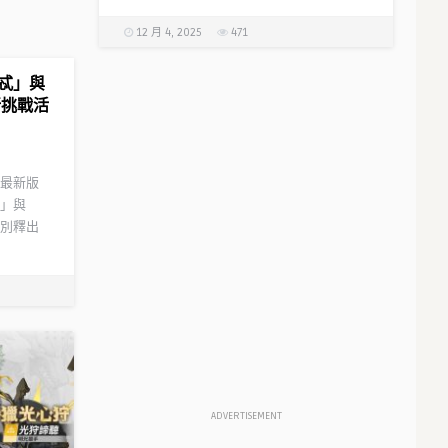
12 月 4, 2025
471
忒」與
新挑戰活
最新版
」與
別釋出
ADVERTISEMENT