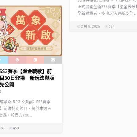
異能英雄養成策略RPG《伊瑟》於今
正式展開全新SS3賽季【鎏金戰歌
E
全新異格者、多項玩法更新及全 ..
2 月 9, 2026
524
SS3賽季【鎏金戰歌】前
目30日登場 新玩法與版
先公開
D
策略 RPG《伊瑟》SS3賽季
】前瞻特別節目，將於本週五
七點，於官方You ..
026
450