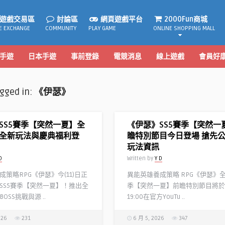
遊戲交易區
討論區
網頁遊戲平台
2000Fun商城
E EXCHANGE
COMMUNITY
PLAY GAME
ONLINE SHOPPING MALL
手遊
日本手遊
事前登錄
電競消息
線上遊戲
會員好
agged in:
《伊瑟》
SS5賽季【突然一夏】全
《伊瑟》SS5賽季【突然一
全新玩法與慶典福利登
瞻特別節目今日登場 搶先
玩法資訊
D
Written by
Y D
策略RPG《伊瑟》今(11)日正
異能英雄養成策略 RPG《伊瑟》全
SS5賽季【突然一夏】！推出全
季【突然一夏】前瞻特別節目將於今
OSS挑戰與源 ..
19:00在官方YouTu ..
026
231
6 月 5, 2026
347