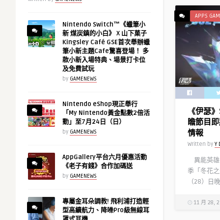
APPS GAM
Nintendo Switch™《蠟筆小
新 煤炭鎮的小白》 X 山下菓子
Kingsley Café GSE首次舉辦蠟
筆小新主題Cafe驚喜登場！ 多
款小新入場特典、場景打卡位
及免費試玩
by
GAMENEWS
Nintendo eShop現正舉行
《伊瑟》
「My Nintendo黃金點數2倍活
瞻節目即
動」至7月24日（日）
情報
by
GAMENEWS
Written by
Y 
AppGallery平台六月優惠活動
異能英雄養
《老子有錢》合作加碼送
季「冬花之
by
GAMENEWS
（28）日晚
專屬金耳朵調教! 飛利浦打造輕
11 月 28, 
型高續航力、降噪Pro級無線耳
罩式耳機