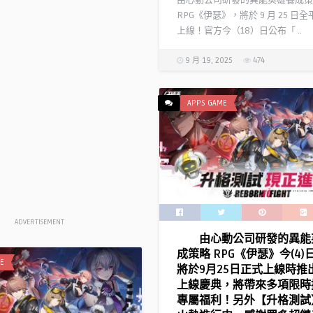
由心動公司研發的異能英雄養成策
RPG《伊瑟》，將於 9 月 25 日
上線！官方今（18）日公布「 ..
9 月 19, 2025
474
APPS GAME
ADVERTISEMENT
由心動公司研發的異能
成策略 RPG《伊瑟》今(4)
E
將於9月25日正式上線時推
上線慶典，將帶來多項限時
專屬福利！另外【升格測試