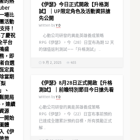
者的熱
《伊瑟》今日正式開啟【升格測
ber
試】｜UP限定角色及活動資訊搶
一場比
先公開
團活動
Written by
Y D
援支持！
了慶祝
心動公司研發的異能英雄養成策略
全平台
RPG《伊瑟》，今（28）日宣布為期 12 天
鳴盛
的儲值返利測試——「升格測試」 ..
務，即
格者自選
9 月 2, 2025
455
恆定異
除當期
《伊瑟》8月28日正式開啟【升格
「梨
測試】｜前瞻特別節目今日搶先看
」、
鬆開局
Written by
Y D
，連續
心動公司研發的異能英雄養成策略
資源
RPG《伊瑟》，今（22）日宣布事前預約
一開始
已達成全體累計預約目標，所有獎勵正式
圖體
解 ..
入《伊
險旅