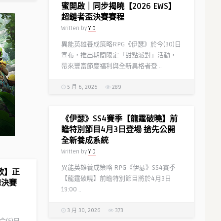
蜜開啟｜同步揭曉【2026 EWS】
超鏈者盃決賽賽程
Written by
Y D
異能英雄養成策略RPG《伊瑟》於今(30)日
宣布，推出期間限定「甜點派對」活動，
帶來豐富節慶福利與全新異格者登 ..
5 月 6, 2026
289
《伊瑟》SS4賽季【龍霆破曉】前
瞻特別節目4月3日登場 搶先公開
全新養成系統
Written by
Y D
異能英雄養成策略 RPG《伊瑟》SS4賽季
歌】正
【龍霆破曉】前瞻特別節目將於4月3日
總決賽
19:00 ..
3 月 30, 2026
373