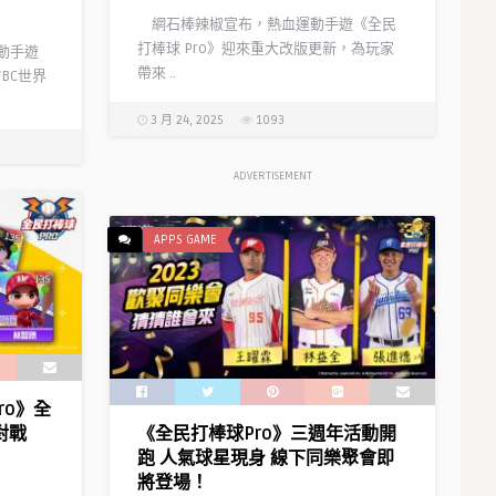
網石棒辣椒宣布，熱血運動手遊《全民
打棒球 Pro》迎來重大改版更新，為玩家
運動手遊
帶來 ..
WBC世界
3 月 24, 2025
1093
ADVERTISEMENT
APPS GAME
ro》全
對戰
《全民打棒球Pro》三週年活動開
跑 人氣球星現身 線下同樂聚會即
將登場！