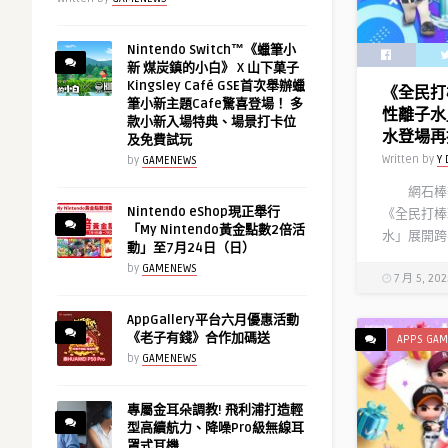
Nintendo Switch™《蠟筆小
新 煤炭鎮的小白》 X 山下菓子
Kingsley Café GSE首次舉辦蠟
《全民打
筆小新主題Cafe驚喜登場！ 多
性離子水
款小新入場特典、場景打卡位
水登場再
及免費試玩
Written by
Y 
by
GAMENEWS
網石棒辣
Nintendo eShop現正舉行
《全民打棒
「My Nintendo黃金點數2倍活
水」展開跨
動」至7月24日（日）
by
GAMENEWS
7 月 5, 202
AppGallery平台六月優惠活動
《老子有錢》合作加碼送
APPS GAM
by
GAMENEWS
專屬金耳朵調教! 飛利浦打造輕
型高續航力、降噪Pro級無線耳
罩式耳機