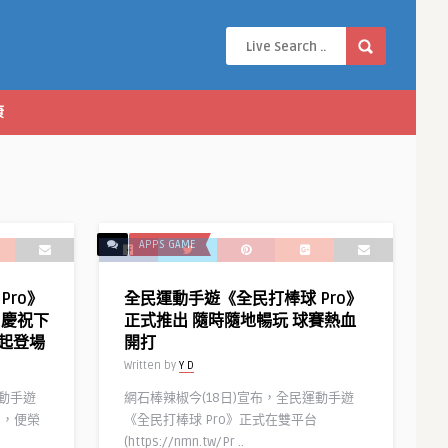
康
APPS GAME
Pro》
全民運動手遊《全民打棒球 Pro》
 慶祝下
正式推出 隨時隨地暢玩 球賽熱血
起登場
開打
Written by
Y D
運動手遊
網石棒辣椒今(18日)宣布，全民運動手遊
內，便榮
《全民打棒球 Pro》正式在雙平台
(https://nmn.tw/Pr ..