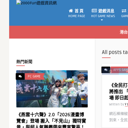
首 頁
遊戲消息
HOME PAGE
HOT GAME NEWS
GAM
港台
All posts t
熱門新聞
APPS GAM
PC GAME
《全民打
將推出 
場 即日
Written by
Y 
網石棒辣椒
《燕雲十六聲》2.0「2026漫畫博
到來，全民
覽會」登場 搬入「不見山」獨特實
景，與超人氣鵝霸帶來豐富驚喜！