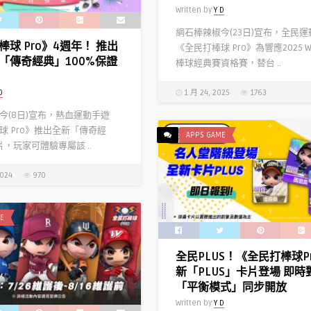
Written by
Y D
網石棒辣椒今(23日)宣布，全民
球 Pro》4週年！ 推出
《全民打棒球 Pro》為響應2025 
「傳奇經典」100%保證
棒球經典賽資格賽，替台 ..
D
1 月 24, 2025
1763
今(8日)宣布，熱血運動手遊
球 Pro》推出全新「傳奇經
APPS GAME
卡片，玩家可體驗專屬該 ..
2024
970
E
全民PLUS！《全民打棒球P
新「PLUS」卡片登場 即時
「平衡模式」同步開放
Written by
Y D