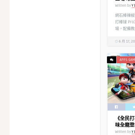
Written by
Y 
網石棒辣椒
打棒球 P
場，配備教
6 月 17, 2
APPS GAM
《全民打
味全龍登
Written by
Y 