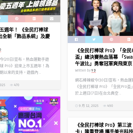
五週年！ 《全民打棒球
推出全新「飾品系統」及慶
D
《全民打棒球 Pro》「全民P
盃」總決賽熱血落幕 「Swa
今(20日)宣布，熱血運動手遊
午波比」勇奪冠軍爽飛東京
球 Pro》迎來上市五週年！為
Written by
Y D
期以來的支持，遊戲內 ..
網石棒辣椒今(10日)宣布，熱血
2025
470
《全民打棒球 Pro》「全民Pro
於上週日(7日)在台北典空 ..
E
9 月 12, 2025
490
《全民打棒球 Pro》第三
卡」隆重登場 攜手美光科