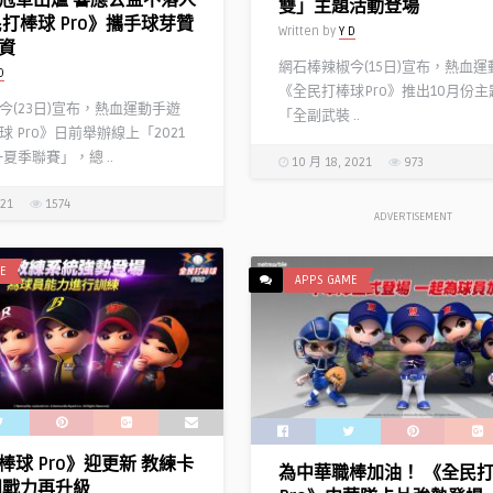
雙」主題活動登場
民打棒球 Pro》攜手球芽贊
Written by
Y D
資
網石棒辣椒今(15日)宣布，熱血運
D
《全民打棒球Pro》推出10月份
今(23日)宣布，熱血運動手遊
「全副武裝 ..
 Pro》日前舉辦線上「2021
夏季聯賽」，總 ..
10 月 18, 2021
973
021
1574
ADVERTISEMENT
E
APPS GAME
棒球 Pro》迎更新 教練卡
為中華職棒加油！ 《全民
團戰力再升級