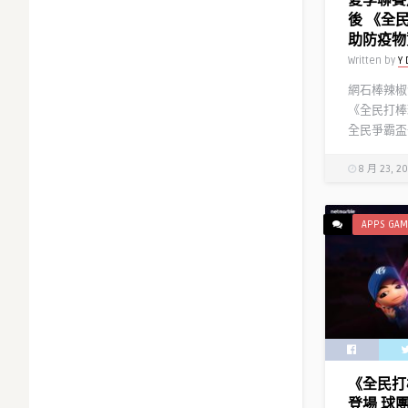
後 《全
助防疫物
Written by
Y 
網石棒辣椒
《全民打棒球
全民爭霸盃-
8 月 23, 2
APPS GAM
《全民打
登場 球