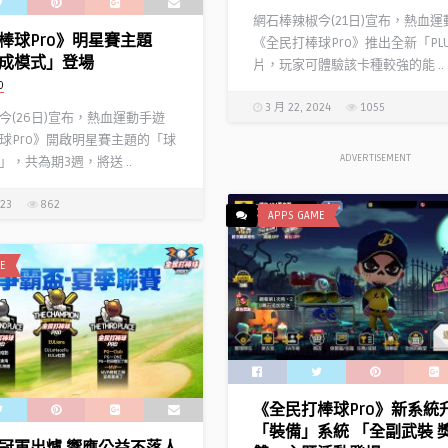
網石棒辣椒今(21日)宣布，熱血運
棒球Pro》明星賽主題
《全民打棒球Pro》推出全新「PL
成模式」登場
片，玩家可體驗該卡種較強的能 ..
D
3 月 22, 2024
1055
今(26日)宣布，熱血運動手遊
球Pro》開啟明星賽主題的「球
ADVERTISEMENT
，共為期3週，將送 ..
023
862
APPS GAME
E
《全民打棒球Pro》新系統
「裝備」系統 「全副武裝 
冠軍出爐 響應公益不落人