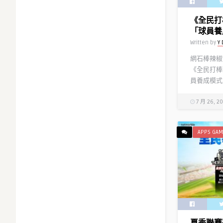
《全民打
「球員養
Written by
Y 
網石棒辣椒
《全民打棒
員養成模式」
7 月 26, 2
APPS GAM
夏季聯賽