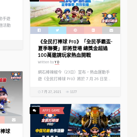
動手遊
主題活動
《全民打棒球 Pro》「全民爭霸盃-
夏季聯賽」即將登場 總獎金超過
100萬邀請玩家熱血開戰
Written by
Y D
網石棒辣椒今（23日）宣布，熱血運動手
遊《全民打棒球 Pro》將於 7 月 26 日至 ..
7 月 27, 2021
1177
APPS GAME
打棒球