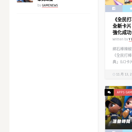
by
GAMENEWS
《全民打棒
全新卡片
強化成功
Written by
Y 
網石棒辣椒
《全民打棒
典」(LC)
11 月 13, 
APPS GAM