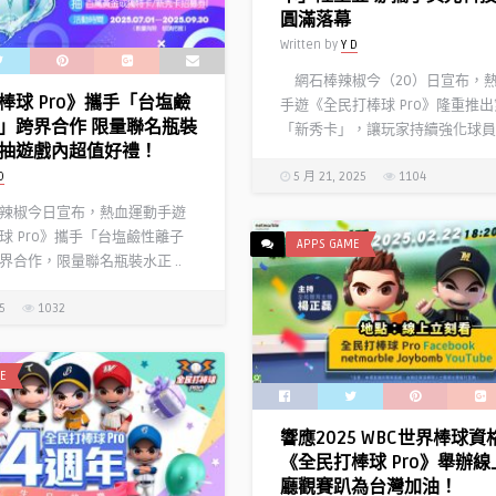
圓滿落幕
Written by
Y D
網石棒辣椒今（20）日宣布，
棒球 Pro》攜手「台塩鹼
手遊《全民打棒球 Pro》隆重推
」跨界合作 限量聯名瓶裝
「新秀卡」，讓玩家持續強化球員陣 
抽遊戲內超值好禮！
D
5 月 21, 2025
1104
椒今日宣布，熱血運動手遊
球 Pro》攜手「台塩鹼性離子
APPS GAME
界合作，限量聯名瓶裝水正 ..
5
1032
E
響應2025 WBC世界棒球資
《全民打棒球 Pro》舉辦
廳觀賽趴為台灣加油！