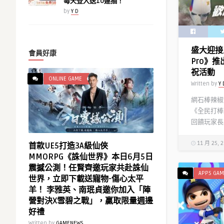
每天登入送10連抽！
by
Y D
盛大迎接
會員好康
Pro》
祝活動
ONLINE GAME
Written by
Y 
網石棒辣椒
《全民打棒
回饋玩家長
11 月 25, 
首款UE5打造3A級仙俠
MMORPG《誅仙世界》本日6月5日
震撼公測！任賢齊邀玩家共赴誅仙
APPS GAM
世界，立即下載送寵物-傷心太平
羊！ 李雅英、南珉貞邀你加入「陣
營對決X雪碧之戰」，贏取限量週邊
好禮
Written by
GAMENEWS