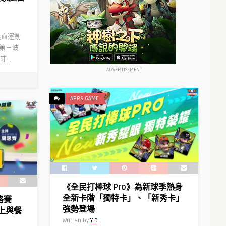
熱血運動
出第三波
..
ADVERTISEMENT
APPS GAME
《全民打棒球 Pro》為新球季熱身
全新卡階「獨特卡」、「新秀卡」
格賽
強勢登場
線上與餐
Written by
Y D