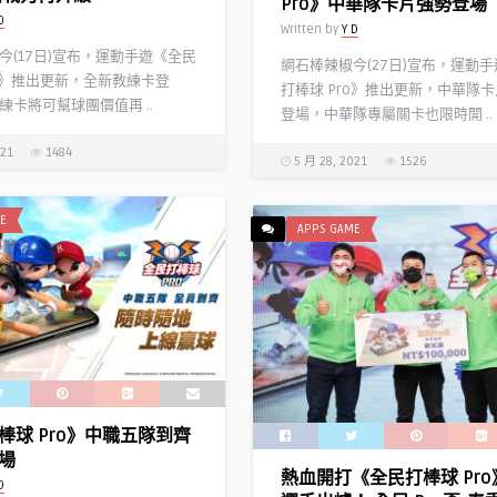
Pro》中華隊卡片強勢登場
D
Written by
Y D
今(17日)宣布，運動手遊《全民
網石棒辣椒今(27日)宣布，運動
ro》推出更新，全新教練卡登
打棒球 Pro》推出更新，中華隊
練卡將可幫球團價值再 ..
登場，中華隊專屬關卡也限時開 ..
021
1484
5 月 28, 2021
1526
E
APPS GAME
棒球 Pro》中職五隊到齊
場
熱血開打《全民打棒球 Pr
D