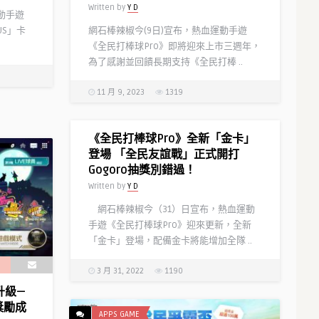
Written by
Y D
動手遊
US」卡
網石棒辣椒今(9日)宣布，熱血運動手遊
《全民打棒球Pro》即將迎來上市三週年，
為了感謝並回饋長期支持《全民打棒 ..
11 月 9, 2023
1319
《全民打棒球Pro》全新「金卡」
登場 「全民友誼戰」正式開打
Gogoro抽獎別錯過！
Written by
Y D
網石棒辣椒今（31）日宣布，熱血運動
手遊《全民打棒球Pro》迎來更新，全新
「金卡」登場，配備金卡將能增加全隊 ..
3 月 31, 2022
1190
升級—
獎勵成
APPS GAME