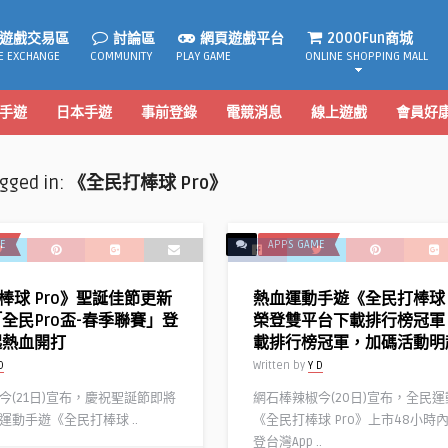
遊戲交易區
討論區
網頁遊戲平台
2000Fun商城
E EXCHANGE
COMMUNITY
PLAY GAME
ONLINE SHOPPING MALL
手遊
日本手遊
事前登錄
電競消息
線上遊戲
會員好
agged in:
《全民打棒球 Pro》
E
APPS GAME
棒球 Pro》聖誕佳節更新
熱血運動手遊《全民打棒球 
「全民Pro盃-春季聯賽」登
榮登雙平台下載排行榜冠軍
起熱血開打
載排行榜冠軍，加碼活動明
D
Written by
Y D
今(21日)宣布，慶祝聖誕節即將
網石棒辣椒今(20日)宣布，全民
運動手遊《全民打棒球 ..
《全民打棒球 Pro》上市48小時
登台灣App ..