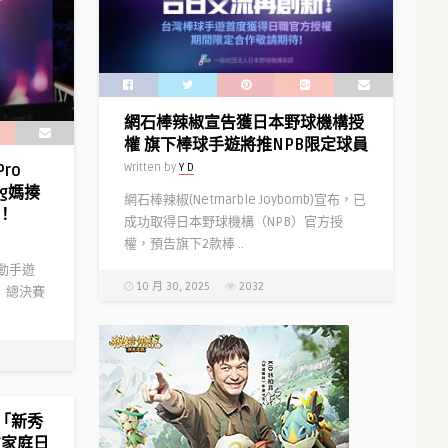
網石棒辣椒宣告獲日本野球機構授
權 旗下棒球手遊將推NPB限定球員
Written by
Y D
ro
g媽揍
網石棒辣椒(Netmarble Joybomb)宣布，已
！
成功取得日本野球機構（NPB）官方授
權，預告旗下2款棒 ..
運動手遊
10 月 30, 2025
2032
盃」總決賽
波「新秀
技家庭日