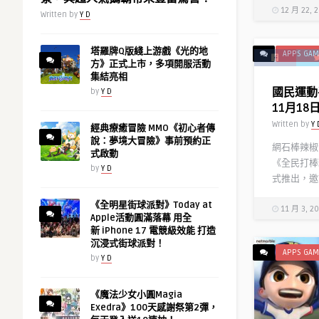
12 月 22, 
Written by
Y D
塔羅牌Q版綫上游戲《光的地
APPS GAM
方》正式上市，多項開服活動
集結亮相
國民運動
by
Y D
11月18
Written by
Y 
經典療癒冒險 MMO《初心者傳
說：夢境大冒險》事前預約正
網石棒辣椒
式啟動
《全民打棒球
by
Y D
式推出，邀
《全明星街球派對》Today at
11 月 3, 2
Apple活動圓滿落幕 用全
新 iPhone 17 電競級效能 打造
沉浸式街球派對！
APPS GAM
by
Y D
《魔法少女小圓Magia
Exedra》100天感謝祭第2彈，