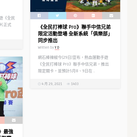
手遊《全民
卡片正式
《全民打棒球 Pro》聯手中信兄弟
限定活動登場 全新系統「俱樂部」
同步推出
Written by
Y D
網石棒辣椒今(29日)宣布，熱血運動手遊
《全民打棒球 Pro》聯手中信兄弟，推出
限定關卡，並預計5月8、9日在 ..
4 月 29, 2021
1403
o》最強