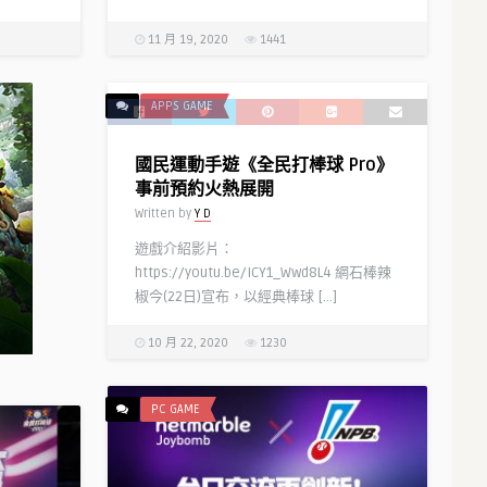
11 月 19, 2020
1441
APPS GAME
國民運動手遊《全民打棒球 Pro》
事前預約火熱展開
Written by
Y D
遊戲介紹影片：
https://youtu.be/ICY1_Wwd8L4 網石棒辣
椒今(22日)宣布，以經典棒球 […]
10 月 22, 2020
1230
PC GAME