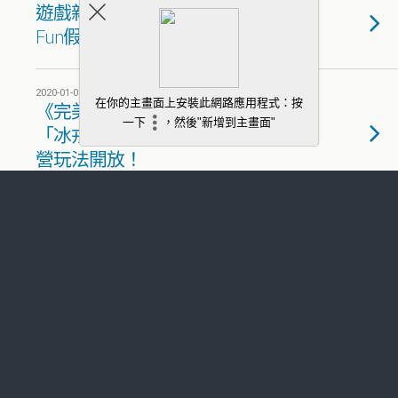
遊戲新幹線多款遊戲喜迎中秋
Fun假趣 節慶活動全面開跑
2020-01-08
《完美世界2 online》全新改版
「冰戎相見」 全新跨服兩大陣
營玩法開放！