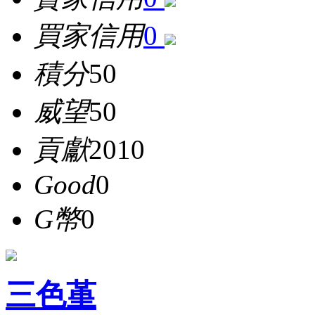
買家信用
0
積分
50
威望
50
貢獻
2010
Good
0
G幣
0
三色堇