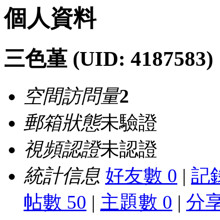
個人資料
三色堇
(UID: 4187583)
空間訪問量
2
郵箱狀態
未驗證
視頻認證
未認證
統計信息
好友數 0
|
記錄
帖數 50
|
主題數 0
|
分享