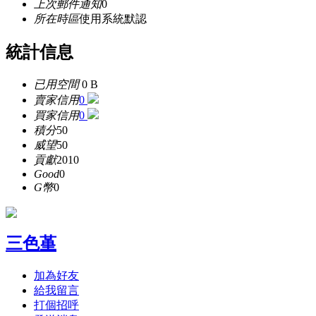
上次郵件通知
0
所在時區
使用系統默認
統計信息
已用空間
0 B
賣家信用
0
買家信用
0
積分
50
威望
50
貢獻
2010
Good
0
G幣
0
三色堇
加為好友
給我留言
打個招呼