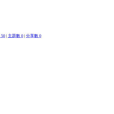
50
|
主題數 0
|
分享數 0