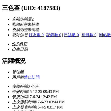
三色堇
(UID: 4187583)
空間訪問量
2
郵箱狀態
未驗證
視頻認證
未認證
統計信息
好友數 0
|
記錄數 0
|
日誌數 0
|
相冊數 0
|
回帖數 
性別
保密
出生日期
活躍概況
管理組
用戶組
禁止訪問
在線時間
0 小時
註冊時間
15-12-25 09:43 PM
最後訪問
17-6-24 12:42 PM
上次活動時間
17-6-23 03:44 PM
上次發表時間
16-4-5 03:17 PM