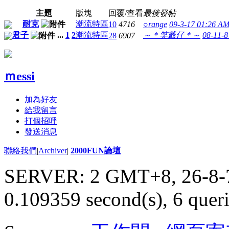
主題
版塊
回覆/查看
最後發帖
耐克
潮流特區
10
4716
○range
09-3-17 01:26 A
君子
...
1
2
潮流特區
～＊笑爺仔＊～
08-11-8
28
6907
ｍessi
加為好友
給我留言
打個招呼
發送消息
聯絡我們
|
Archiver
|
2000FUN論壇
SERVER: 2 GMT+8, 26-8-
0.109359 second(s), 6 queri