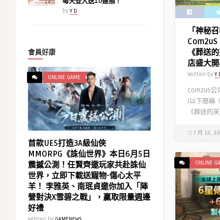
每天登入送10連抽！
by
Y D
「神秘召
Com2u
《葬送的
會員好康
店盛大開
Written by
Y 
ONLINE GAME
Com2u
(以下簡稱
《葬送的芙
7 月 16, 2
首款UE5打造3A級仙俠
MMORPG《誅仙世界》本日6月5日
ONLINE G
震撼公測！任賢齊邀玩家共赴誅仙
世界，立即下載送寵物-傷心太平
羊！ 李雅英、南珉貞邀你加入「陣
營對決X雪碧之戰」，贏取限量週邊
好禮
Written by
GAMENEWS