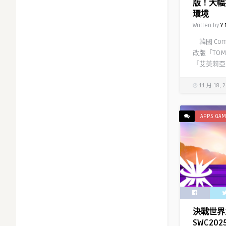
版！大幅
環境
Written by
Y 
韓國 Co
改版「TO
「艾美莉亞的
11 月 18, 
APPS GAM
決戰世界
SWC20