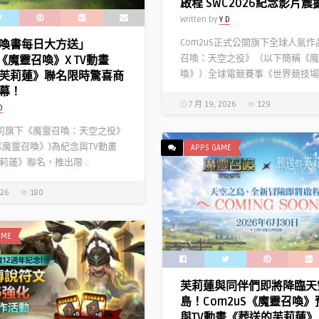
啟程 SWC2026紀念影片震
Written by
Y D
Com2uS正式公開旗下全球人氣
喚書每日大方送」
召喚：天空之役》（以下簡稱《魔
S《魔靈召喚》X TV動畫
喚》）全球電競賽事《世界競技場全
芙莉蓮》聯名限時驚喜商
幕！
7 月 19, 2026
129
D
S公司旗下《魔靈召喚：天空之役》
《魔靈召喚》)為紀念與TV動畫
APPS GAME
莉蓮》聯名，推出限 ..
026
180
AME
芙莉蓮與同伴們即將降臨天
島！Com2uS《魔靈召喚
與TV動畫《葬送的芙莉蓮