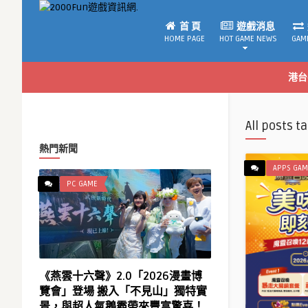
首 頁
遊戲消息
HOME PAGE
HOT GAME NEWS
GAM
港台
All posts t
熱門新聞
APPS GAM
PC GAME
《燕雲十六聲》2.0「2026漫畫博
覽會」登場 搬入「不見山」獨特實
景，與超人氣鵝霸帶來豐富驚喜！