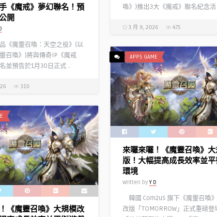
手《魔戒》夢幻聯名！預
喚》)推出3大《魔戒》聯名紀念活 .
公開
3 月 9, 2026
475
D
品《魔靈召喚：天空之役》(以
靈召喚》)將與傳奇IP《魔戒
APPS GAME
並預告於1月30日正式 ..
026
310
E
來囉來囉！《魔靈召喚》大
版！大幅提高成長效率並平
環境
Written by
Y D
韓國 Com2uS 旗下《魔靈召喚
！《魔靈召喚》大規模改
改版「TOMORROW」正式重磅