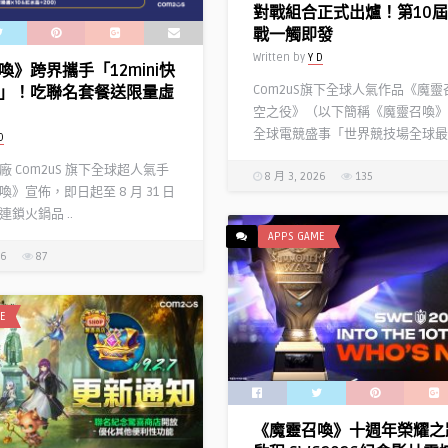
對戰組合正式出爐！第10
戰一觸即發
Written by
Y D
喚》跨界攜手「12mini快
Com2uS旗下全球人氣作品《魔
」！吃聯名套餐送限量虛
空之役》（以下簡稱《魔靈召喚》
全球電競盛事「世界競技場全球最強 
D
 Com2uS 旗下全球超人氣手
8 月 3, 2026
135
》宣佈，即日起至 8 月 31 日
鎖火鍋品 ..
APPS GAME
26
87
E
《魔靈召喚》十週年榮耀之