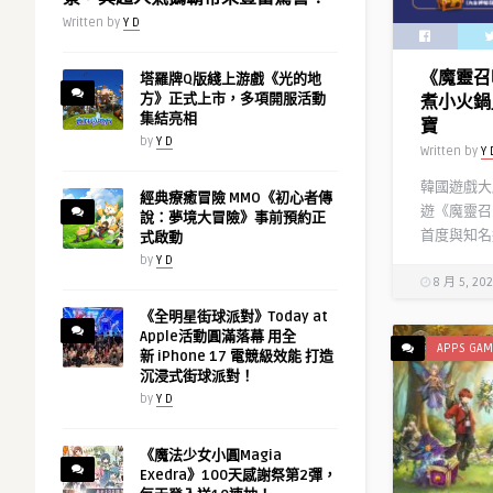
Written by
Y D
《魔靈召
塔羅牌Q版綫上游戲《光的地
方》正式上市，多項開服活動
煮小火鍋
集結亮相
寶
by
Y D
Written by
Y 
韓國遊戲大廠
經典療癒冒險 MMO《初心者傳
遊《魔靈召喚
說：夢境大冒險》事前預約正
首度與知名連
式啟動
by
Y D
8 月 5, 20
《全明星街球派對》Today at
Apple活動圓滿落幕 用全
APPS GAM
新 iPhone 17 電競級效能 打造
沉浸式街球派對！
by
Y D
《魔法少女小圓Magia
Exedra》100天感謝祭第2彈，