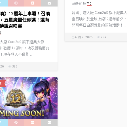
Written by
Y D
韓國手遊大廠 Com2uS 旗下經典
喚》12週年上車囉！召喚
靈召喚》於全球上線12週年前夕
，五星魔靈任你選！還有
開可每日自選獎勵的預熱活動！ ..
傳說召喚書
D
6 月 2, 2026
294
廠 Com2uS 旗下經典大作
》歡慶 12 週年，地表最強慶典
！現在登入不僅能 ..
026
385
E