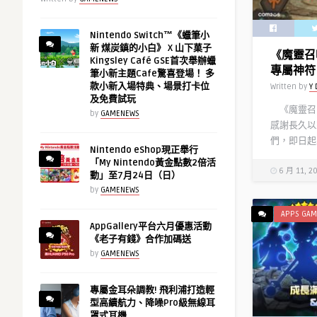
Nintendo Switch™《蠟筆小
新 煤炭鎮的小白》 X 山下菓子
《魔靈召
Kingsley Café GSE首次舉辦蠟
專屬神符
筆小新主題Cafe驚喜登場！ 多
款小新入場特典、場景打卡位
Written by
Y 
及免費試玩
《魔靈召喚
by
GAMENEWS
感謝長久以
們，即日起至
Nintendo eShop現正舉行
「My Nintendo黃金點數2倍活
6 月 11, 2
動」至7月24日（日）
by
GAMENEWS
APPS GAM
AppGallery平台六月優惠活動
《老子有錢》合作加碼送
by
GAMENEWS
專屬金耳朵調教! 飛利浦打造輕
型高續航力、降噪Pro級無線耳
罩式耳機