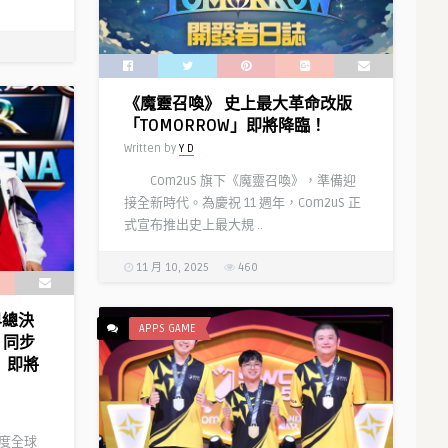
《魔靈召喚》 史上最大革命改版
「TOMORROW」即將降臨！
Written by
Y D
Com2uS 旗下《魔靈召喚》，準備迎
接全新時代。為慶祝 11 週年，Com2uS 正
式宣布推出史上最大規 ..
11 月 10, 2025
460
界總決
APPS GAME
 同步
」即將
一度全球