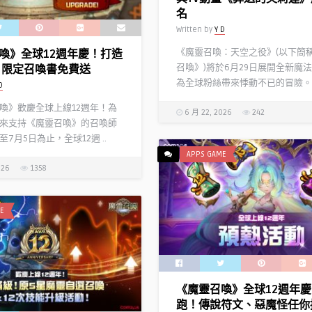
名
Written by
Y D
《魔靈召喚：天空之役》(以下簡
喚》全球12週年慶！打造
召喚》)將於6月29日展開全新魔
 限定召喚書免費送
為全球粉絲帶來悸動不已的冒險。C 
D
》歡慶全球上線12週年！為
6 月 22, 2026
242
來支持《魔靈召喚》的召喚師
7月5日為止，全球12週 ..
APPS GAME
026
1358
E
《魔靈召喚》全球12週年
跑！傳說符文、惡魔怪任你