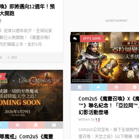
喚》即將邁向12週年！預
大開跑
D
ADVERTISEMENT
》迎來12週年前夕，全球玩家
動已火熱開跑！《魔靈召喚》
APPS GAME
4月於韓國上市，並於6月 ..
26
365
E
Com2uS《魔靈召喚》X《
™》聯名紀念！「亞拉岡™
幻影活動登場
Written by
Y D
Com2uS公司宣布，旗下全球熱
尊魔戒」Com2uS《魔靈
靈召喚：天空之役》(以下簡稱《