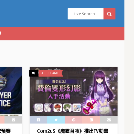
康
APPS GAME
球預賽
Com2uS《魔靈召喚》推出TV動畫