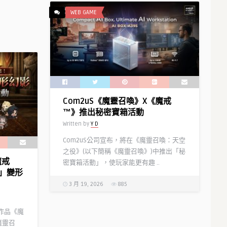
WEB GAME
Com2uS《魔靈召喚》X《魔戒
™》推出秘密寶箱活動
Written by
Y D
Com2uS公司宣布，將在《魔靈召喚：天空
之役》(以下簡稱《魔靈召喚》)中推出「秘
魔戒
密寶箱活動」，使玩家能更有趣 ..
」變形
3 月 19, 2026
885
門作品《魔
魔靈召