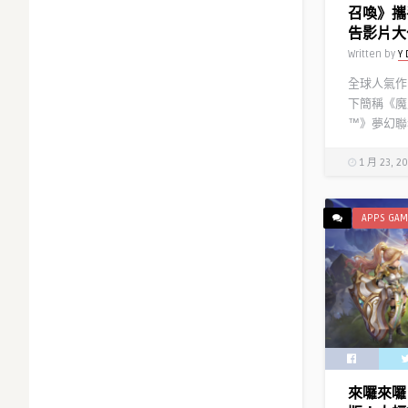
召喚》攜
告影片大
Written by
Y 
全球人氣作
下簡稱《魔
™》夢幻聯名
1 月 23, 2
APPS GAM
來囉來囉