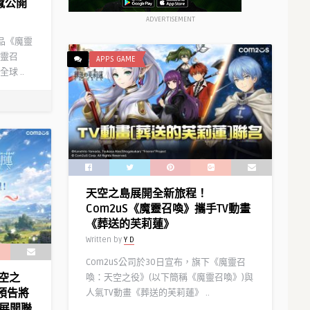
撼公開
ADVERTISEMENT
作品《魔靈
靈召
APPS GAME
球 ..
天空之島展開全新旅程！
Com2uS《魔靈召喚》攜手TV動畫
《葬送的芙莉蓮》
Written by
Y D
Com2uS公司於30日宣布，旗下《魔靈召
空之
喚：天空之役》(以下簡稱《魔靈召喚》)與
》預告將
人氣TV動畫《葬送的芙莉蓮》 ..
》展開聯