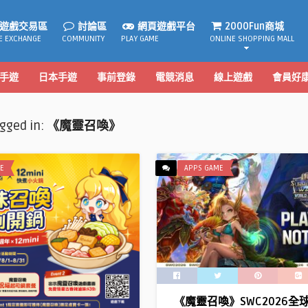
遊戲交易區
討論區
網頁遊戲平台
2000Fun商城
E EXCHANGE
COMMUNITY
PLAY GAME
ONLINE SHOPPING MALL
手遊
日本手遊
事前登錄
電競消息
線上遊戲
會員好
agged in:
《魔靈召喚》
E
APPS GAME
《魔靈召喚》SWC2026全