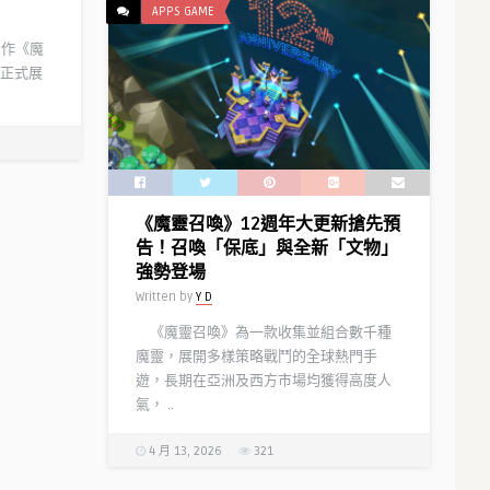
APPS GAME
大作《魔
，正式展
《魔靈召喚》12週年大更新搶先預
告！召喚「保底」與全新「文物」
強勢登場
Written by
Y D
《魔靈召喚》為一款收集並組合數千種
魔靈，展開多樣策略戰鬥的全球熱門手
遊，長期在亞洲及西方市場均獲得高度人
氣， ..
4 月 13, 2026
321