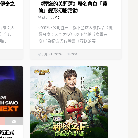
屆傳奇之
《葬送的芙莉蓮》聯名角色「費
倫」變形幻影活動
Written by
Y D
靈召喚：天
Com2uS公司宣布，旗下全球人氣作品《魔
）年度
靈召喚：天空之役》(以下簡稱《魔靈召
..
喚》)為紀念與TV動畫《葬送的芙 ..
7 月 31, 2026
208
路正式