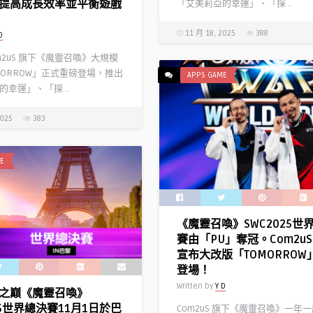
提高成長效率並平衡遊戲
「艾美莉亞的幸運」、「探 ..
11 月 18, 2025
388
D
m2uS 旗下《魔靈召喚》大規模
MORROW」正式重磅登場，推出
APPS GAME
幸運」、「探 ..
2025
383
E
《魔靈召喚》SWC2025世
賽由「PU」奪冠。Com2uS
宣布大改版「TOMORROW
登場！
Written by
Y D
之巔《魔靈召喚》
25世界總決賽11月1日於巴
Com2uS 旗下《魔靈召喚》一年