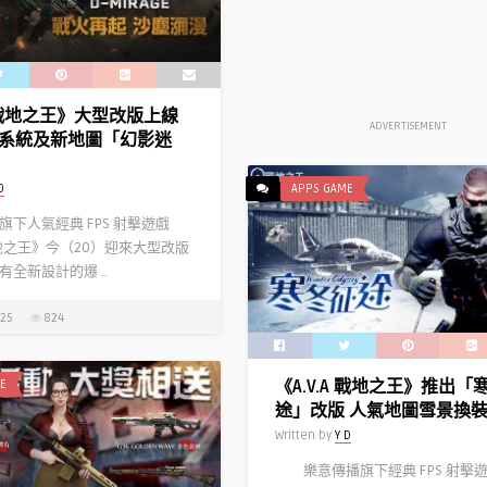
A 戰地之王》大型改版上線
ADVERTISEMENT
系統及新地圖「幻影迷
D
APPS GAME
下人氣經典 FPS 射擊遊戲
 戰地之王》今（20）迎來大型改版
全新設計的爆 ..
025
824
《A.V.A 戰地之王》推出「
E
途」改版 人氣地圖雪景換
Written by
Y D
樂意傳播旗下經典 FPS 射擊