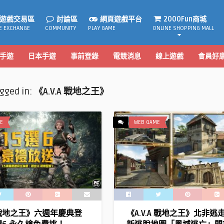
遊戲交易區
討論區
網頁遊戲平台
2000Fun商城
E EXCHANGE
COMMUNITY
PLAY GAME
ONLINE SHOPPING MALL
手遊
日本手遊
事前登錄
電競消息
線上遊戲
會員好
agged in:
《A.V.A 戰地之王》
E
WEB GAME
A 戰地之王》六週年慶典登
《A.V.A 戰地之王》北非逃