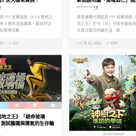
選6 永久槍免費挑！
新逃脫地圖「黑域逃亡」開
D
Written by
Y D
 FPS 射擊遊戲《A.V.A 戰地之
樂意傳播代理經典 FPS 射擊遊戲《A.
來 6 週年改版慶典。戰友們注
地之王》於今（18）日迎來最新
贈禮活動 ..
炎夏日戰況持續升溫，節 ..
026
153
6 月 19, 2026
1007
E
A 戰地之王》「絕命玻璃
 測試膽識與運氣的生存輪
ADVERTISEMENT