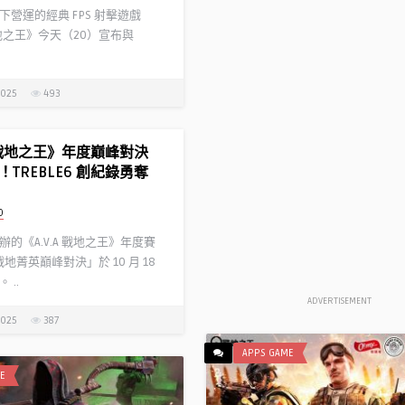
下營運的經典 FPS 射擊遊戲
 戰地之王》今天（20）宣布與
2025
493
A 戰地之王》年度巔峰對決
TREBLE6 創紀錄勇奪
D
的《A.V.A 戰地之王》年度賽
「戰地菁英巔峰對決」於 10 月 18
 ..
ADVERTISEMENT
2025
387
APPS GAME
E