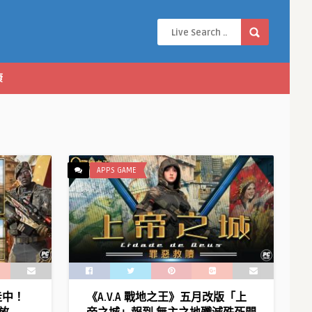
康
APPS GAME
走中！
《A.V.A 戰地之王》五月改版「上