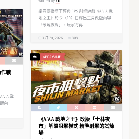
Written by
Y D
樂意傳播旗下經典 FPS 射擊遊戲《A.V.A 戰
地之王》於今（19）日釋出三月改版內容
「破曉戰線」，玩家將再 ..
3 月 24, 2026
308
APPS GAME
動作戰
V.A 戰
改版內
《A.V.A 戰地之王》改版「士林夜
市」解鎖狙擊模式 精準射擊的試煉
場