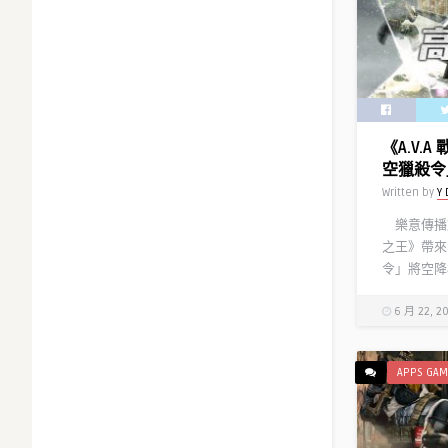
《A.V.
空獵殺令
Written by
Y 
樂意傳播旗下
之王》帶來
令」將空降模
6 月 22, 2
APPS GAM