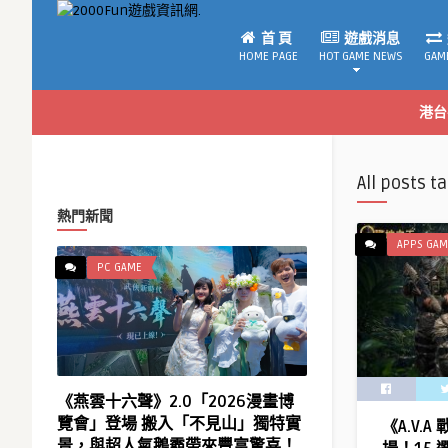
首 頁
遊戲消息
HOME PAGE
HOT GAME NEWS
GAM
港台
All posts t
熱門新聞
APPS GAM
PC GAME
《燕雲十六聲》2.0「2026漫畫博
覽會」登場 搬入「不見山」獨特實
《A.V.
景，與超人氣鵝霸帶來豐富驚喜！