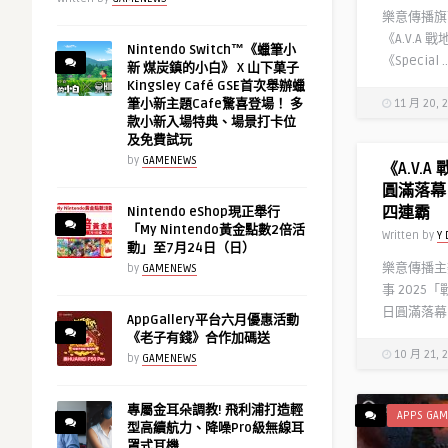
樂意傳播旗
《A.V.A
Nintendo Switch™《蠟筆小
《Special ..
新 煤炭鎮的小白》 X 山下菓子
Kingsley Café GSE首次舉辦蠟
筆小新主題Cafe驚喜登場！ 多
11 月 20, 
款小新入場特典、場景打卡位
及免費試玩
by
GAMENEWS
《A.V.
圓滿落幕！
四連霸
Nintendo eShop現正舉行
「My Nintendo黃金點數2倍活
Written by
Y 
動」至7月24日（日）
樂意傳播主辦
by
GAMENEWS
事 2025
日圓滿落幕。
AppGallery平台六月優惠活動
《老子有錢》合作加碼送
10 月 21, 
by
GAMENEWS
專屬金耳朵調教! 飛利浦打造輕
APPS GAM
型高續航力、降噪Pro級無線耳
罩式耳機