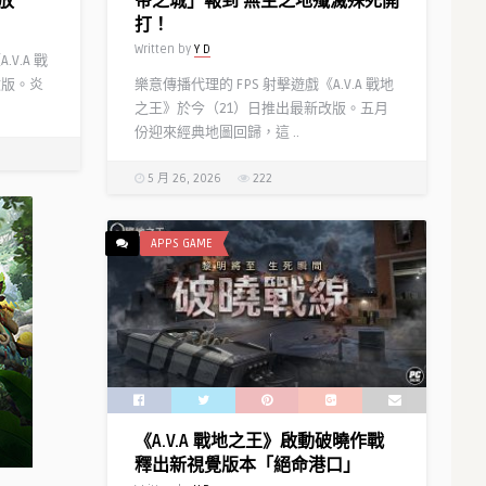
放
帝之城」報到 無主之地殲滅殊死開
打！
Written by
Y D
V.A 戰
改版。炎
樂意傳播代理的 FPS 射擊遊戲《A.V.A 戰地
之王》於今（21）日推出最新改版。五月
份迎來經典地圖回歸，這 ..
5 月 26, 2026
222
APPS GAME
《A.V.A 戰地之王》啟動破曉作戰
釋出新視覺版本「絕命港口」