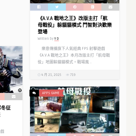
《A.V.A 戰地之王》改版主打「航
母戰役」躲貓貓模式 鬥智對決歡樂
登場
Written by
Y D
樂意傳播旗下人氣經典 FPS 射擊遊戲
《A.V.A 戰地之王》本月改版主打「航母戰
役」地圖躲貓貓模式。戰場風 ..
4 月 21, 2025
719
APPS GAME
寒冬征
裝
遊戲