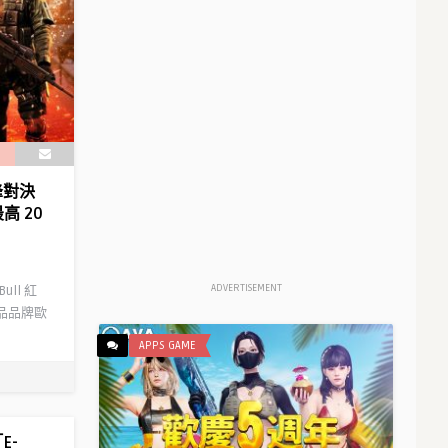
峰對決
高 20
ADVERTISEMENT
ll 紅
門食品品牌歐
APPS GAME
E-