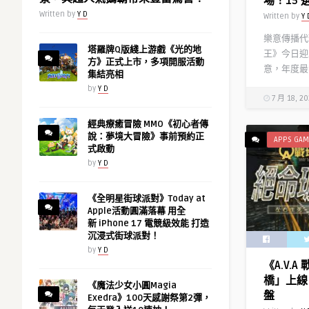
場！15 
Written by
Y D
Written by
Y 
樂意傳播代理
塔羅牌Q版綫上游戲《光的地
王》今日迎
方》正式上市，多項開服活動
意，年度最狂
集結亮相
by
Y D
7 月 18, 2
經典療癒冒險 MMO《初心者傳
說：夢境大冒險》事前預約正
APPS GAM
式啟動
by
Y D
《全明星街球派對》Today at
Apple活動圓滿落幕 用全
新 iPhone 17 電競級效能 打造
沉浸式街球派對！
by
Y D
《A.V.
橋」上線
《魔法少女小圓Magia
盤
Exedra》100天感謝祭第2彈，