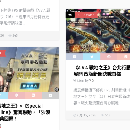
D
經典 FPS 射擊遊戲《A.V.A 戰
APPS GAME
今（16）日迎來四月份例行更
常煙硝味濃 ..
026
345
E
《A.V.A 戰地之王》台北行
展開 改版新圖決戰首都
Written by
Y D
樂意傳播旗下經典 FPS 射擊遊戲《A.
地之王》於今（12）日發布最新
容。戰火延燒至台灣心臟地 ..
 戰地之王》×《Special
 Online》驚喜聯動，「沙漠
2 月 15, 2026
613
典回歸！
D