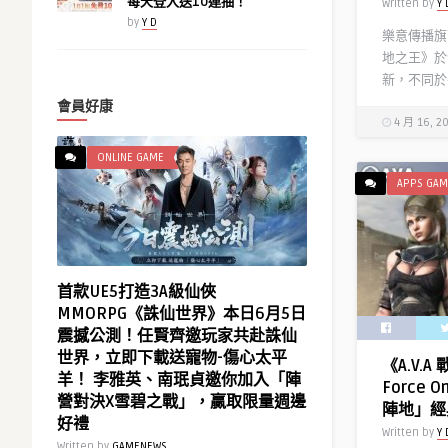
每天登入送10連抽！
Written by
Y 
by
Y D
樂意傳播旗下
地之王》於
新，不同於平
會員好康
4 月 16, 2
ONLINE GAME
APPS GAM
首款UE5打造3A級仙俠
MMORPG《誅仙世界》本日6月5日
震撼公測！任賢齊邀玩家共赴誅仙
世界，立即下載送寵物-傷心太平
《A.V.A
羊！ 李雅英、南珉貞邀你加入「陣
Force
營對決X雪碧之戰」，贏取限量週邊
陣地」經
好禮
Written by
Y 
Written by
GAMENEWS