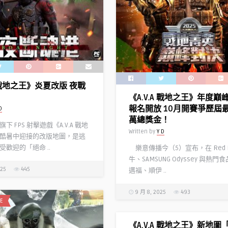
A 戰地之王》炎夏改版 夜戰
《A.V.A 戰地之王》年度巔
報名開放 10月開賽爭歷屆最
D
萬總獎金！
 FPS 射擊遊戲《A.V.A 戰地
Written by
Y D
酷暑中迎接的改版地圖，是逃
歡迎的「絕命 ..
樂意傳播今（5）宣布，在 Red Bu
牛、SAMSUNG Odyssey 與熱
025
445
邁福、順伊 ..
9 月 8, 2025
493
E
《A.V.A 戰地之王》新地圖「