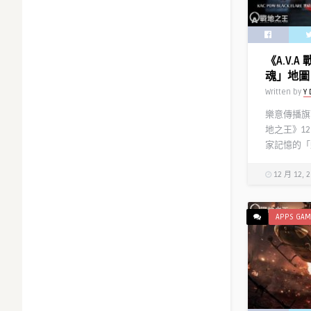
《A.V.
魂」地圖
Written by
Y 
樂意傳播旗下
地之王》1
家記憶的「蟒
12 月 12, 
APPS GAM