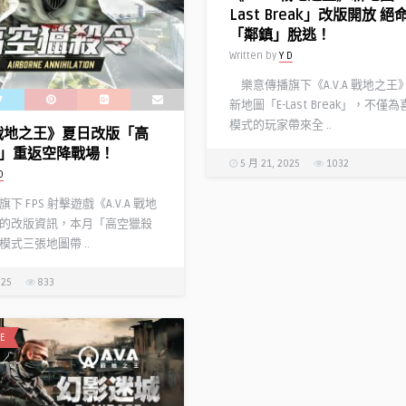
Last Break」改版開放 
「鄰鎮」脫逃！
Written by
Y D
樂意傳播旗下《A.V.A 戰地之王
新地圖「E-Last Break」，不僅
模式的玩家帶來全 ..
A 戰地之王》夏日改版「高
」重返空降戰場！
5 月 21, 2025
1032
D
 FPS 射擊遊戲《A.V.A 戰地
的改版資訊，本月「高空獵殺
式三張地圖帶 ..
025
833
E