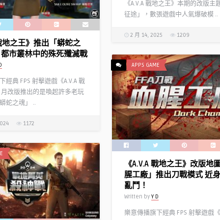
《A.V.A 戰地之王》本期的改版主
征途」，數張遊戲中人氣爆破模 ..
2 月 14, 2025
1209
A 戰地之王》推出「蟒蛇之
 都市叢林中的殊死殲滅戰
D
APPS GAME
經典 FPS 射擊遊戲《A.V.A 戰
2 月改版推出的是喚起許多老玩
蛇之魂」 ..
2024
1172
E
《A.V.A 戰地之王》改版地
腥工廠」推出刀戰模式 近
亂鬥！
Written by
Y D
樂意傳播旗下經典 FPS 射擊遊戲《A.