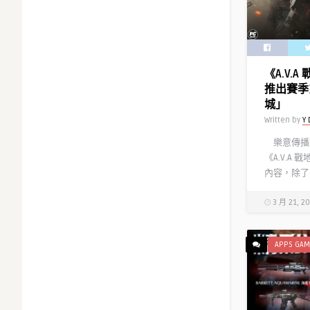
《A.V.
推出賽季
城」
Written by
Y 
樂意傳播旗
《A.V.A
內容，除了有
3 月 21, 2
APPS GAM