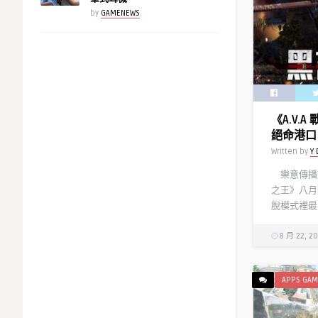
by
GAMENEWS
《A.V.
絕命港口
Written by
Y 
樂意傳播旗下
之王》八月
脫模式裡最受
8 月 22, 2
APPS GAM