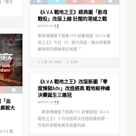
題「寒冬
《A.V.A 戰地之王》經典圖「航母
戰役」改版上線 壯闊的港城之戰
Written by
Y D
樂意傳播旗下經典 FPS 射擊遊戲《A.V.A 戰
地之王》今日（9）進行改版，推出有著華
麗場景的爆破模式地圖「 ..
1 月 10, 2025
1124
《A.V.A 戰地之王》改版新圖「零
度煉獄Adv」改造經典 戰地殺神總
決賽誕生三連冠
圖「血
Written by
Y D
身廝殺大
樂意傳播旗下經典 FPS 射擊遊戲《A.V.A
戰地之王》十月改版再次改造經典地圖，
作為許多戰地菁英喜愛的練 ..
V.A 戰