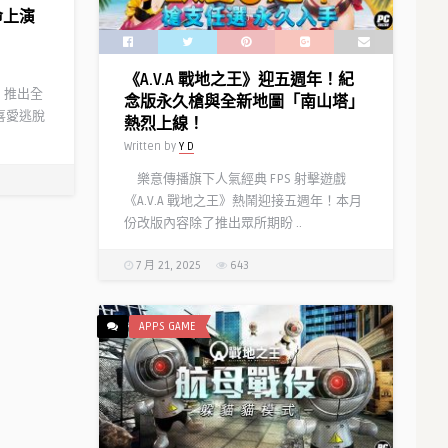
絕命上演
《A.V.A 戰地之王》迎五週年！紀
》推出全
念版永久槍與全新地圖「南山塔」
為喜愛逃脫
熱烈上線！
Written by
Y D
樂意傳播旗下人氣經典 FPS 射擊遊戲
《A.V.A 戰地之王》熱鬧迎接五週年！本月
份改版內容除了推出眾所期盼 ..
7 月 21, 2025
643
APPS GAME